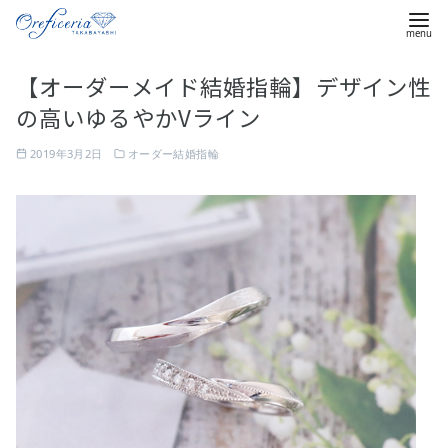
コ
【オーダーメイド結婚指輪】デザイン性
ン
の高いゆるやかVライン
テ
ン
2019年3月2日
オーダー結婚指輪
ツ
へ
移
動