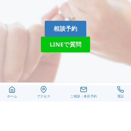
相談予約
LINEで質問
ホーム
アクセス
ご相談・来店予約
電話
〒432-8021
静岡県浜松市中央区佐鳴台
6-26-6
TEL. 053-440-1651
営業時間 10:30～18:30
オレフィチェリーア高林