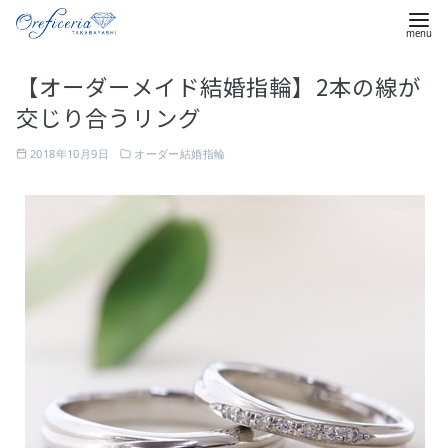
コ
【オーダーメイド結婚指輪】2本の線が
ン
交じり合うリング
テ
ン
2018年10月9日
オーダー結婚指輪
ツ
へ
移
動