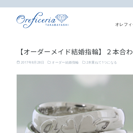
オレフィ
コ
ン
【オーダーメイド結婚指輪】２本合わ
テ
ン
2017年8月28日
オーダー結婚指輪
2本重ねて1つになる
ツ
へ
移
動