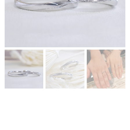
ブ
ラ
イ
ン
の
曲
線
に
合
わ
せ
て
繊
細