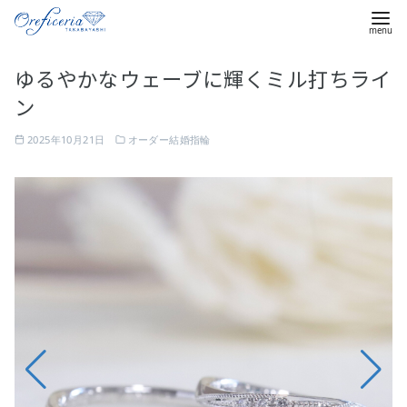
コ
ゆるやかなウェーブに輝くミル打ちライ
ン
ン
テ
ン
2025年10月21日
オーダー結婚指輪
ツ
へ
ゆ
移
る
動
や
か
な
ウ
ェ
ー