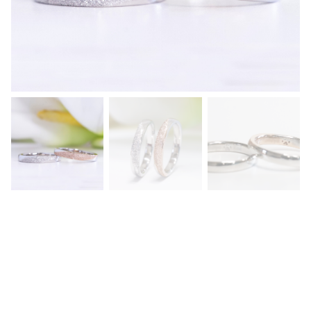
斜
め
に
ス
タ
ー
ダ
ス
ト
を
入
れ
た
デ