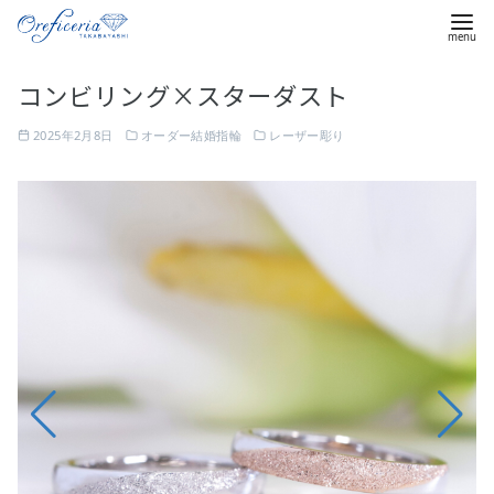
コ
コンビリング×スターダスト
ン
テ
2025年2月8日
オーダー結婚指輪
レーザー彫り
ン
ツ
ス
へ
ト
移
レ
動
ー
ト
の
指
輪
に