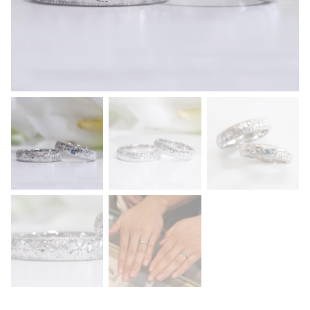
ク
チ
ナ
シ
の
花
を
手
彫
り
で
入
れ
た