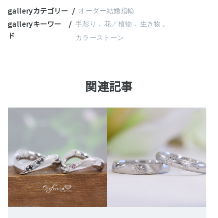
galleryカテゴリー
オーダー結婚指輪
galleryキーワー
手彫り
花／植物
生き物
ド
カラーストーン
関連記事