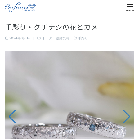
コ
手彫り・クチナシの花とカメ
ン
テ
2024年9月16日
オーダー結婚指輪
手彫り
ン
ツ
幅
へ
広
移
リ
動
ン
グ
の
全
周
に