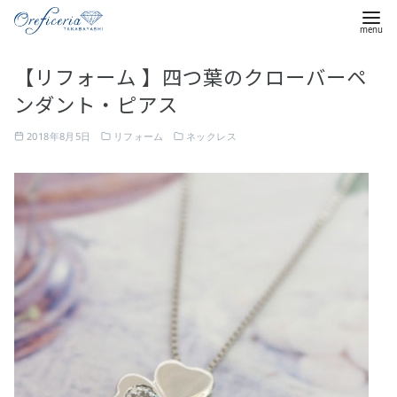
コ
【リフォーム 】四つ葉のクローバーペ
ン
ンダント・ピアス
テ
ン
2018年8月5日
リフォーム
ネックレス
ツ
へ
移
動