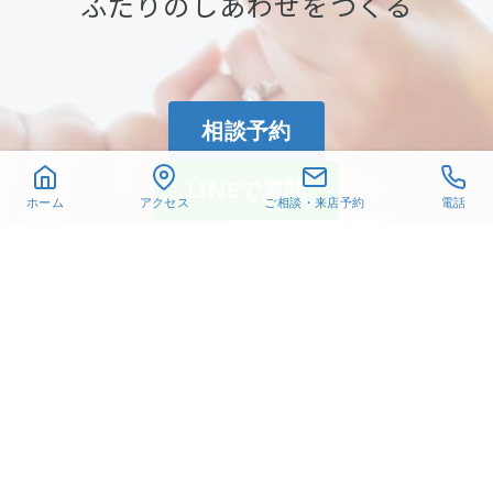
ふたりのしあわせをつくる
相談予約
LINEで質問
ホーム
アクセス
ご相談・来店予約
電話
〒432-8021
静岡県浜松市中央区佐鳴台
6-26-6
TEL. 053-440-1651