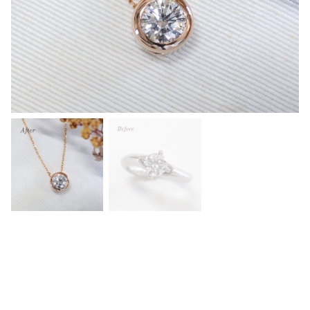
な
し
に
な
っ
て
い
た
婚
約
指
輪
を
ピ