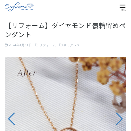
コ
【リフォーム】ダイヤモンド覆輪留めペ
ン
ンダント
テ
ン
2024年1月11日
リフォーム
ネックレス
ツ
へ
使
移
わ
動
ず
し
ま
い
っ
ぱ