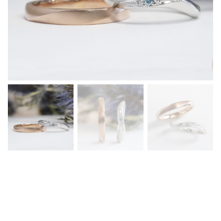
ル
ド
の
ス
ト
レ
ー
ト
リ
ン
グ
に
斜
め