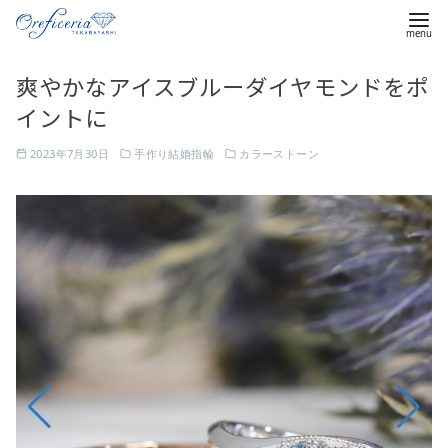
コ
爽やかなアイスブルーダイヤモンドをポ
ン
イントに
テ
ン
2023年7月30日
手作り結婚指輪
カラーストーン
ツ
へ
(
移
左
動
)
ピ
ン
ク
ゴ
ー