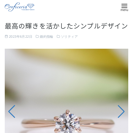
コ
最高の輝きを活かしたシンプルデザイン
ン
テ
2023年6月22日
婚約指輪
ソリティア
ン
ツ
細
へ
身
移
の
動
リ
ン
グ
に
1
粒