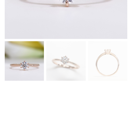
の
ダ
イ
ヤ
モ
ン
ド
が
キ
ラ
キ
ラ
輝
く