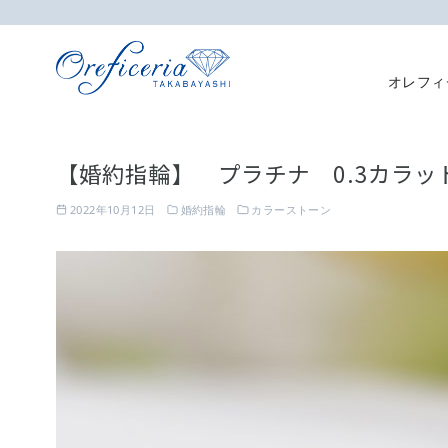
オレフィ
コ
ン
【婚約指輪】 プラチナ 0.3カラ
テ
ン
2022年10月12日
婚約指輪
カラーストーン
ツ
へ
移
動