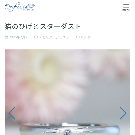
コ
猫のひげとスターダスト
ン
テ
2026年7月7日
メモリアルジュエリー
リング
ン
ツ
中
へ
央
移
に
動
留
め
た
一
粒
の