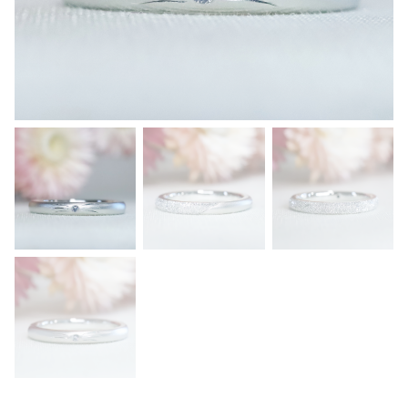
ダ
イ
ヤ
モ
ン
ド
は
、
猫
の
小
さ
な
鼻